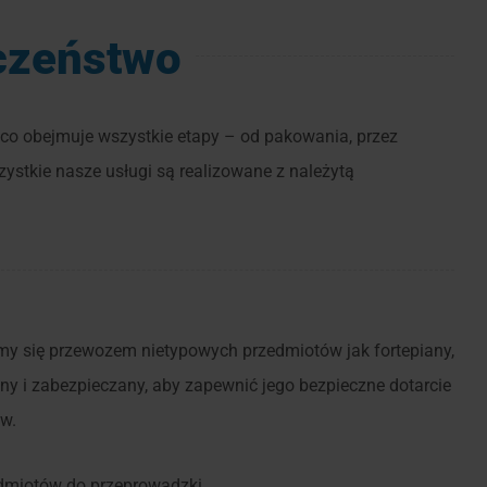
eczeństwo
, co obejmuje wszystkie etapy – od pakowania, przez
zystkie nasze usługi są realizowane z należytą
my się przewozem nietypowych przedmiotów jak fortepiany,
any i zabezpieczany, aby zapewnić jego bezpieczne dotarcie
ów.
dmiotów do przeprowadzki