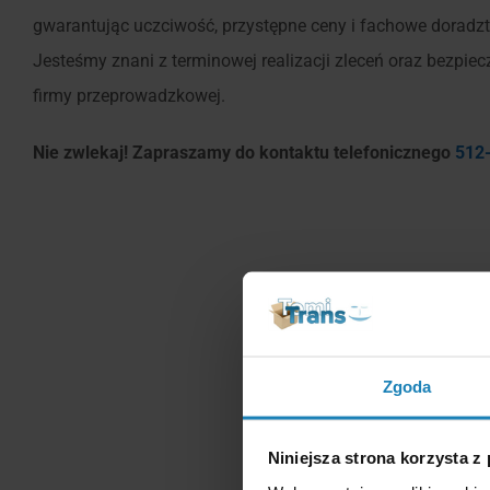
gwarantując uczciwość, przystępne ceny i fachowe doradz
Jesteśmy znani z terminowej realizacji zleceń oraz bezpi
firmy przeprowadzkowej.
Nie zwlekaj! Zapraszamy do kontaktu telefonicznego
512
Zgoda
Niniejsza strona korzysta z