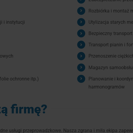
Rozbiórka i montaż 
i instytucji
Utylizacja starych me
Bezpieczny transpor
Transport pianin i fo
ytowych
Przenoszenie ciężkich
Magazyn samoobsług
olie ochronne itp.)
Planowanie i koordyn
harmonogramów
ą firmę?
dne usługi przeprowadzkowe. Nasza zgrana i miła ekipa zapewn