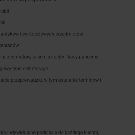
mebli
bli
t antyków i wartościowych przedmiotów
rtepianów
 przedmiotów, takich jak sejfy i kasy pancerne
owy typu self-storage
acja przeprowadzki, w tym ustalanie terminów i
ia indywidualne podejście do każdego klienta,