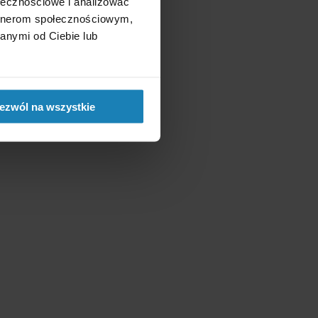
ołecznościowe i analizować
artnerom społecznościowym,
anymi od Ciebie lub
ezwól na wszystkie