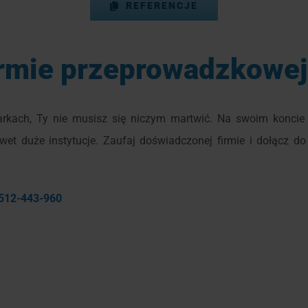
REFERENCJE
irmie przeprowadzkowej
arkach, Ty nie musisz się niczym martwić. Na swoim konc
awet duże instytucje. Zaufaj doświadczonej firmie i dołącz 
512-443-960