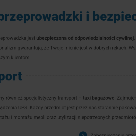
przeprowadzki i bezpi
rzeprowadzka jest
ubezpieczona od odpowiedzialności cywilnej
jonalizm gwarantują, że Twoje mienie jest w dobrych rękach. Ws
szym klientom.
port
 również specjalistyczny transport –
taxi bagażowe
. Zajmuje
urządzenia UPS. Każdy przedmiot jest przez nas starannie pakow
tażu i montażu mebli oraz utylizacji niepotrzebnych przedmiot
Zabezpieczanie prze