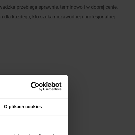
dzka przebiega sprawnie, terminowo i w dobrej cenie.
 dla każdego, kto szuka niezawodnej i profesjonalnej
O plikach cookies