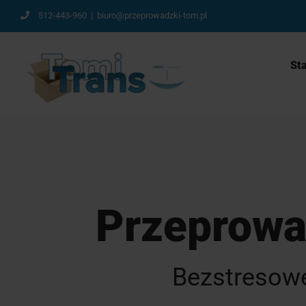
Przejdź
512-443-960
|
biuro@przeprowadzki-tom.pl
do
zawartości
Sta
Przeprowa
Bezstresowe