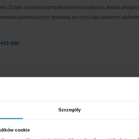
two. Dzięki naszemu kompleksowemu podejściu, każda przeprowa
eczeństwa przewożonych towarów, co czyni nas idealnym wyborem
-443-960
Szczegóły
 plików cookie